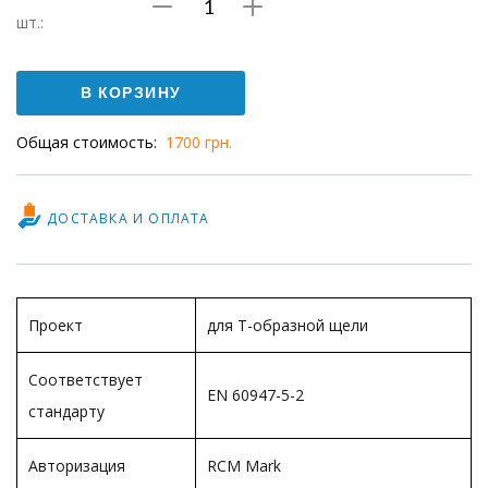
Количество
шт.:
Датчик
положения
В КОРЗИНУ
SME-
Общая стоимость:
1700 грн.
8-
S-
LED-
ДОСТАВКА И ОПЛАТА
24
Проект
для Т-образной щели
Соответствует
EN 60947-5-2
стандарту
Авторизация
RCM Mark