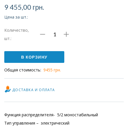
9 455,00
грн.
Цена за шт.:
Количество,
Количество
шт.:
Распределитель
CPE18-
В КОРЗИНУ
M1H-
Общая стоимость:
9455 грн.
5L-
1/4
ДОСТАВКА И ОПЛАТА
Функция распределителя- 5/2 моностабильный
Тип управления – электрический