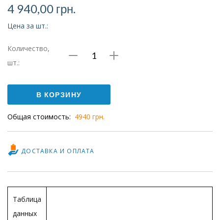
4 940,00
грн.
Цена за шт.:
Количество,
Количество
шт.:
Распределитель
MFH-
В КОРЗИНУ
5-
Общая стоимость:
4940 грн.
1/4
ДОСТАВКА И ОПЛАТА
Таблица
данных