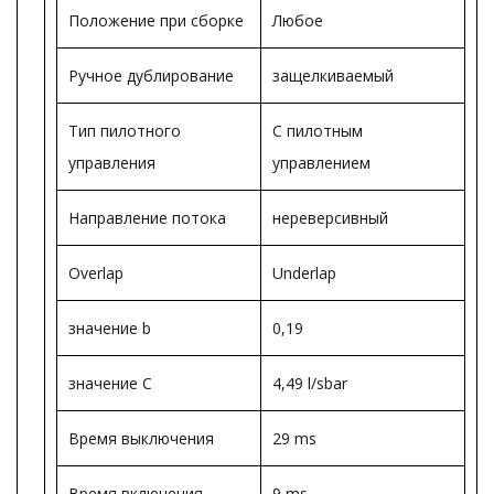
Положение при сборке
Любое
Ручное дублирование
защелкиваемый
Тип пилотного
С пилотным
управления
управлением
Направление потока
нереверсивный
Overlap
Underlap
значение b
0,19
значение С
4,49 l/sbar
Время выключения
29 ms
Время включения
9 ms