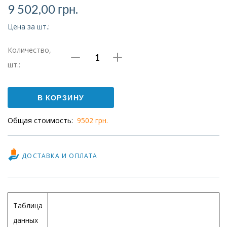
9 502,00
грн.
Цена за шт.:
Количество,
Количество
шт.:
Распределитель
MFH-
В КОРЗИНУ
5-
Общая стоимость:
9502 грн.
1/2
ДОСТАВКА И ОПЛАТА
Таблица
данных