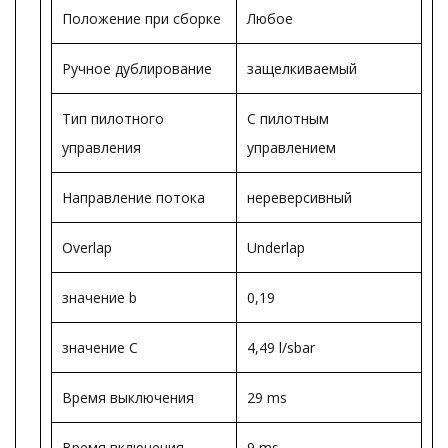
Положение при сборке
Любое
Ручное дублирование
защелкиваемый
Тип пилотного
С пилотным
управления
управлением
Направление потока
нереверсивный
Overlap
Underlap
значение b
0,19
значение С
4,49 l/sbar
Время выключения
29 ms
Время включения
9 ms