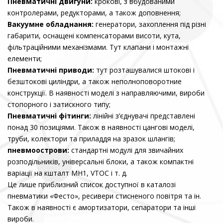
Пневматичні двигуни:
крокові, з вбудованими
контролерами, редукторами, а також доповнення;
Вакуумне обладнання:
генератори, захоплення під різні
габарити, оснащені компенсаторами висоти, кута,
фільтраційними механізмами. Тут клапани і монтажні
елементи;
Пневматичні приводи:
тут розташувалися штокові і
безштокові циліндри, а також неполноповоротние
конструкції. В наявності моделі з направляючими, вироби
стопорного і затискного типу;
Пневматичні фітинги:
лінійні з’єднувачі представлені
понад 30 позиціями. Також в наявності цангові моделі,
труби, колектори та приладдя на зразок шлангів;
пневмоострови:
стандартні модулі для звичайних
розподільників, універсальні блоки, а також компактні
варіації на кшталт MH1, VTOC і т. д.
Це лише приблизний список доступної в каталозі
пневматики «Фесто», ресивери стисненого повітря та ін.
Також в наявності є амортизатори, сепаратори та інші
вироби.