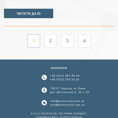
ЧИТАТИ ДАЛІ
1
2
3
4
КОНТАКТИ
+38 (067) 481 90 44
+38 (032) 245 26 26
79057, Україна, м. Львів
вул. Цегельського, 10 к. 10
info@prominstal.com.ua
sale@prominstal.com.ua
© 2018 PROMINSTAL. ВСІ ПРАВА ЗАХИЩЕНІ.
РОЗРОБКА САЙТУ:
STUDIO CREATIVE