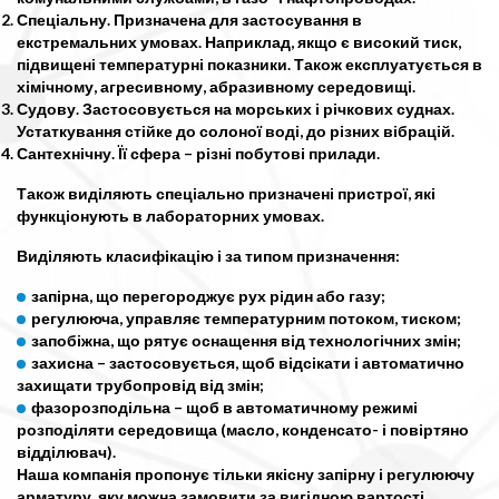
Спеціальну. Призначена для застосування в
екстремальних умовах. Наприклад, якщо є високий тиск,
підвищені температурні показники. Також експлуатується в
хімічному, агресивному, абразивному середовищі.
Судову. Застосовується на морських і річкових суднах.
Устаткування стійке до солоної воді, до різних вібрацій.
Сантехнічну. Її сфера – різні побутові прилади.
Також виділяють спеціально призначені пристрої, які
функціонують в лабораторних умовах.
Виділяють класифікацію і за типом призначення:
запірна, що перегороджує рух рідин або газу;
регулююча, управляє температурним потоком, тиском;
запобіжна, що рятує оснащення від технологічних змін;
захисна – застосовується, щоб відсікати і автоматично
захищати трубопровід від змін;
фазорозподільна – щоб в автоматичному режимі
розподіляти середовища (масло, конденсато- і повіртяно
відділювач).
Наша компанія пропонує тільки якісну запірну і регулюючу
арматуру, яку можна замовити за вигідною вартості.