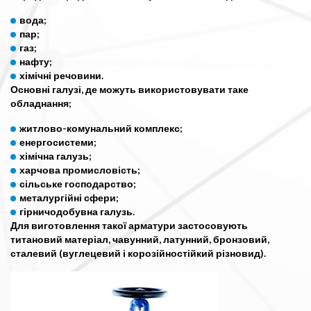
вода;
пар;
газ;
нафту;
хімічні речовини.
Основні галузі, де можуть використовувати таке
обладнання;
житлово-комунальний комплекс;
енергосистеми;
хімічна галузь;
харчова промисловість;
сільське господарство;
металургійні сфери;
гірничодобувна галузь.
Для виготовлення такої арматури застосовують
титановий матеріал, чавунний, латунний, бронзовий,
сталевий (вуглецевий і корозійностійкий різновид).